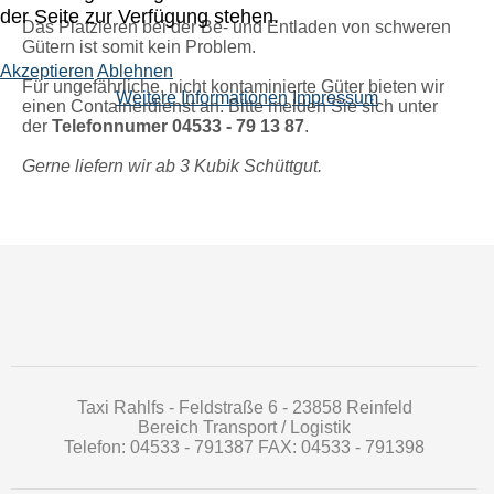
der Seite zur Verfügung stehen.
- Bauschutt etc.
Das Platzieren bei der Be- und Entladen von schweren
Für nicht kontaminierte und/oder gefährliche Güte
Gütern ist somit kein Problem.
- Maschinentransporte
Akzeptieren
Ablehnen
wir Ihnen Container (5 Kubikmeter) an
Für ungefährliche, nicht kontaminierte Güter bieten wir
Weitere Informationen
Impressum
einen Containerdienst an. Bitte melden Sie sich unter
der
Telefonnumer 04533 - 79 13 87
.
Gerne liefern wir ab 3 Kubik Schüttgut.
Taxi Rahlfs - Feldstraße 6 - 23858 Reinfeld
Bereich Transport / Logistik
Telefon: 04533 - 791387 FAX: 04533 - 791398